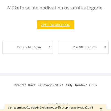
Můžete se ale podívat na ostatní kategorie.
ZPĚT DO OBCHODU
Pro GN hl. 15 cm
Pro GN hl. 20 cm
Z
á
Inventář
Káva
Kávovary NIVONA
Grily
Kontakt
GDPR
p
a
t
í
Vytvořil Shoptet
Vzhledem k počtu objednávek jsme zboží schopni expedovat až za 3