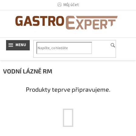
Přejít
Můj účet
na
obsah
VODNÍ LÁZNĚ RM
Produkty teprve připravujeme.