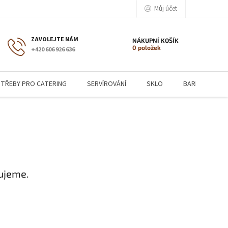
Můj účet
NÁKUPNÍ KOŠÍK
0 položek
+420 606 926 636
TŘEBY PRO CATERING
SERVÍROVÁNÍ
SKLO
BARMANSKÉ P
ujeme.