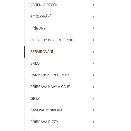
í
VAŘENÍ A PEČENÍ
p
a
STOLOVÁNÍ
n
e
PŘÍBORY
l
POTŘEBY PRO CATERING
SERVÍROVÁNÍ
SKLO
BARMANSKÉ POTŘEBY
PŘÍPRAVA KÁVY A ČAJE
GRILY
KÁVOVARY NIVONA
PŘÍPRAVA PIZZY