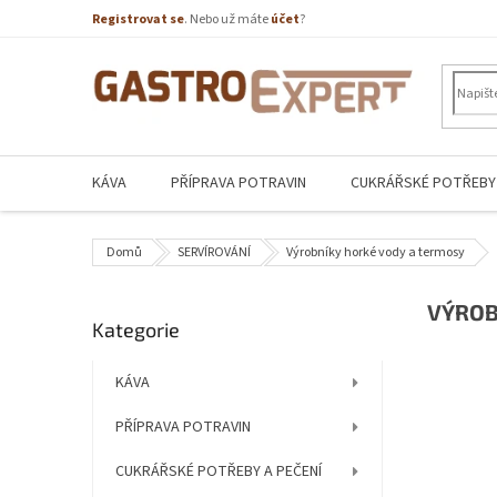
Přejít
Registrovat se
. Nebo už máte
účet
?
na
obsah
KÁVA
PŘÍPRAVA POTRAVIN
CUKRÁŘSKÉ POTŘEBY 
Domů
SERVÍROVÁNÍ
Výrobníky horké vody a termosy
P
VÝROB
Přeskočit
Kategorie
o
kategorie
s
t
KÁVA
r
PŘÍPRAVA POTRAVIN
a
n
CUKRÁŘSKÉ POTŘEBY A PEČENÍ
n