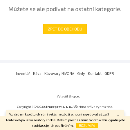
Můžete se ale podívat na ostatní kategorie.
ZPĚT DO OBCHODU
Z
á
Inventář
Káva
Kávovary NIVONA
Grily
Kontakt
GDPR
p
a
t
í
Vytvořil Shoptet
Copyright 2026
Gastroexpert s. r. o.
. Všechna práva vyhrazena.
Vzhledem k počtu objednávek jsme zboží schopni expedovat až za 3
týdny. Děkujeme za pochopení.
Tento web používá soubory cookie. Dalším procházením tohoto webu vyjadřujete
souhlas s jejich používáním.
ROZUMÍM