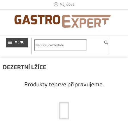
Přejít
Můj účet
na
obsah
DEZERTNÍ LŽÍCE
Produkty teprve připravujeme.