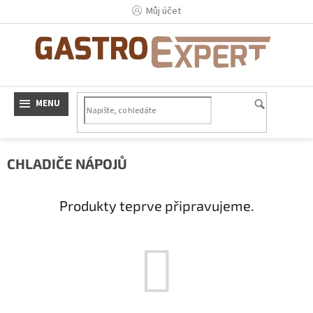
Přejít
Můj účet
na
obsah
CHLADIČE NÁPOJŮ
Produkty teprve připravujeme.