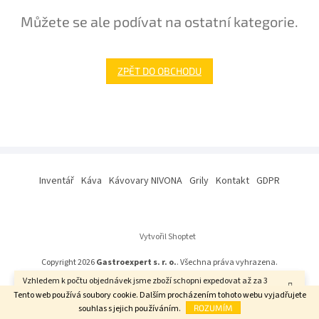
Můžete se ale podívat na ostatní kategorie.
ZPĚT DO OBCHODU
Z
á
Inventář
Káva
Kávovary NIVONA
Grily
Kontakt
GDPR
p
a
t
í
Vytvořil Shoptet
Copyright 2026
Gastroexpert s. r. o.
. Všechna práva vyhrazena.
Vzhledem k počtu objednávek jsme zboží schopni expedovat až za 3
týdny. Děkujeme za pochopení.
Tento web používá soubory cookie. Dalším procházením tohoto webu vyjadřujete
souhlas s jejich používáním.
ROZUMÍM