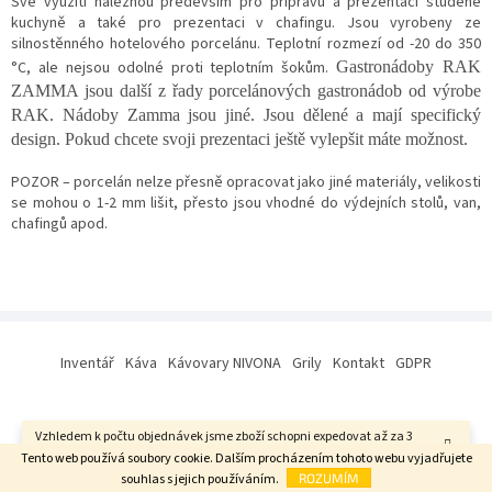
Své využití naleznou především pro přípravu a prezentaci studené
kuchyně a také pro prezentaci v chafingu. Jsou vyrobeny ze
silnostěnného hotelového porcelánu. Teplotní rozmezí od -20 do 350
°C, ale nejsou odolné proti teplotním šokům.
Gastronádoby RAK
ZAMMA jsou další z řady porcelánových gastronádob
od výrobe
RAK
. Nádoby Zamma jsou jiné. Jsou dělené a mají specifický
design. Pokud chcete svoji prezentaci ještě vylepšit máte možnost.
POZOR – porcelán nelze přesně opracovat jako jiné materiály, velikosti
se mohou o 1-2 mm lišit, přesto jsou vhodné do výdejních stolů, van,
chafingů apod.
Z
á
Inventář
Káva
Kávovary NIVONA
Grily
Kontakt
GDPR
p
a
t
Vzhledem k počtu objednávek jsme zboží schopni expedovat až za 3
í
Vytvořil Shoptet
týdny. Děkujeme za pochopení.
Tento web používá soubory cookie. Dalším procházením tohoto webu vyjadřujete
souhlas s jejich používáním.
ROZUMÍM
Copyright 2026
Gastroexpert s. r. o.
. Všechna práva vyhrazena.