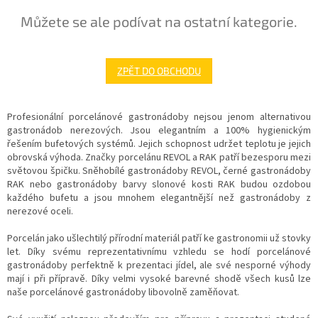
Můžete se ale podívat na ostatní kategorie.
ZPĚT DO OBCHODU
Profesionální porcelánové gastronádoby nejsou jenom alternativou
gastronádob nerezových. Jsou elegantním a 100% hygienickým
řešením bufetových systémů. Jejich schopnost udržet teplotu je jejich
obrovská výhoda. Značky porcelánu REVOL a RAK patří bezesporu mezi
světovou špičku. Sněhobílé gastronádoby REVOL, černé gastronádoby
RAK nebo gastronádoby barvy slonové kosti RAK budou ozdobou
každého bufetu a jsou mnohem elegantnější než gastronádoby z
nerezové oceli.
Porcelán jako ušlechtilý přírodní materiál patří ke gastronomii už stovky
let. Díky svému reprezentativnímu vzhledu se hodí porcelánové
gastronádoby perfektně k prezentaci jídel, ale své nesporné výhody
mají i při přípravě. Díky velmi vysoké barevné shodě všech kusů lze
naše porcelánové gastronádoby libovolně zaměňovat.