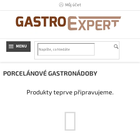
Přejít
Můj účet
na
obsah
PORCELÁNOVÉ GASTRONÁDOBY
Produkty teprve připravujeme.