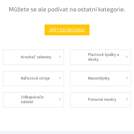
Můžete se ale podívat na ostatní kategorie.
ZPĚT DO OBCHODU
Plastové špalky a
Krouhač zeleniny
desky
Nářezové stroje
Masomlýnky
Odkapávače
Ponorné mixéry
nádobí