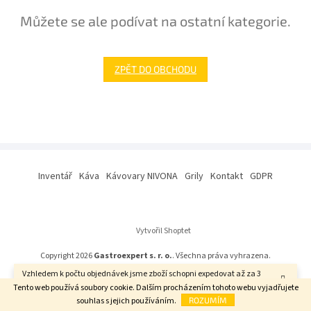
Můžete se ale podívat na ostatní kategorie.
ZPĚT DO OBCHODU
Z
á
Inventář
Káva
Kávovary NIVONA
Grily
Kontakt
GDPR
p
a
t
í
Vytvořil Shoptet
Copyright 2026
Gastroexpert s. r. o.
. Všechna práva vyhrazena.
Vzhledem k počtu objednávek jsme zboží schopni expedovat až za 3
týdny. Děkujeme za pochopení.
Tento web používá soubory cookie. Dalším procházením tohoto webu vyjadřujete
souhlas s jejich používáním.
ROZUMÍM