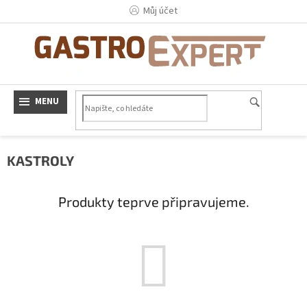
Přejít
Můj účet
na
obsah
KASTROLY
Produkty teprve připravujeme.