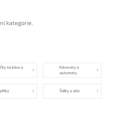
ní kategorie.
ičky na kávu a
Kávovary a
automaty
plňky
Šálky a sklo