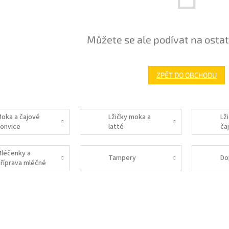
Můžete se ale podívat na ostat
ZPĚT DO OBCHODU
oka a čajové
Lžičky moka a
Lž
onvice
latté
čaj
léčenky a
Tampery
Do
říprava mléčné
ěny