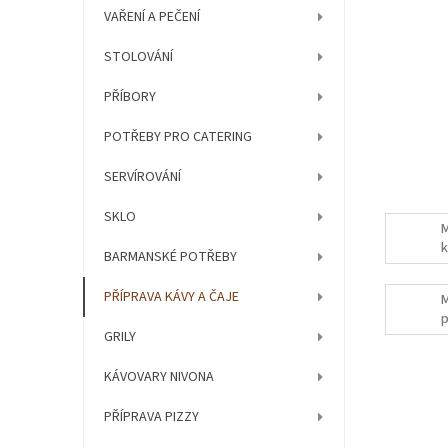
í
VAŘENÍ A PEČENÍ
p
a
STOLOVÁNÍ
n
e
PŘÍBORY
l
POTŘEBY PRO CATERING
SERVÍROVÁNÍ
SKLO
M
k
BARMANSKÉ POTŘEBY
PŘÍPRAVA KÁVY A ČAJE
M
p
GRILY
p
KÁVOVARY NIVONA
PŘÍPRAVA PIZZY