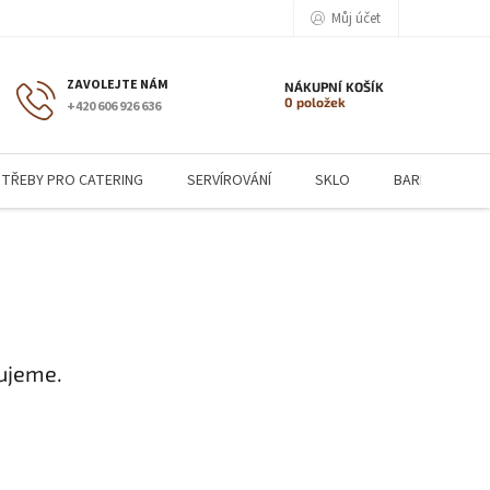
Můj účet
NÁKUPNÍ KOŠÍK
0 položek
+420 606 926 636
TŘEBY PRO CATERING
SERVÍROVÁNÍ
SKLO
BARMANSKÉ P
ujeme.