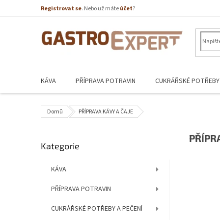
Přejít
Registrovat se
. Nebo už máte
účet
?
na
obsah
KÁVA
PŘÍPRAVA POTRAVIN
CUKRÁŘSKÉ POTŘEBY 
Domů
PŘÍPRAVA KÁVY A ČAJE
P
PŘÍPR
Přeskočit
Kategorie
o
kategorie
s
t
KÁVA
r
PŘÍPRAVA POTRAVIN
a
n
CUKRÁŘSKÉ POTŘEBY A PEČENÍ
n