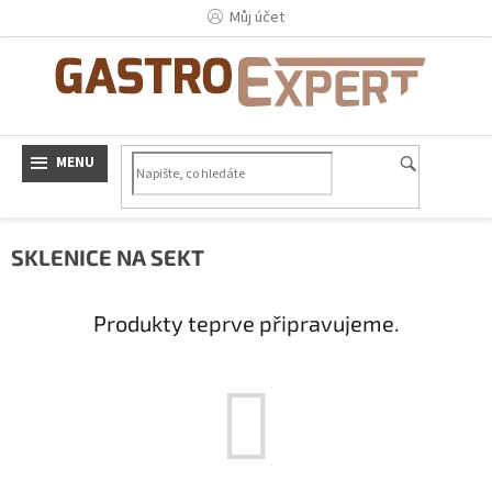
Přejít
Můj účet
na
obsah
SKLENICE NA SEKT
Produkty teprve připravujeme.