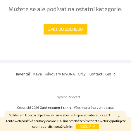
Můžete se ale podívat na ostatní kategorie.
ZPĚT DO OBCHODU
Z
á
Inventář
Káva
Kávovary NIVONA
Grily
Kontakt
GDPR
p
a
t
í
Vytvořil Shoptet
Copyright 2026
Gastroexpert s. r. o.
. Všechna práva vyhrazena.
Vzhledem k počtu objednávek jsme zboží schopni expedovat až za 3
týdny. Děkujeme za pochopení.
Tento web používá soubory cookie. Dalším procházením tohoto webu vyjadřujete
souhlas s jejich používáním.
ROZUMÍM