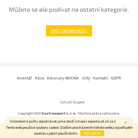
Můžete se ale podívat na ostatní kategorie.
ZPĚT DO OBCHODU
Z
á
Inventář
Káva
Kávovary NIVONA
Grily
Kontakt
GDPR
p
a
t
í
Vytvořil Shoptet
Copyright 2026
Gastroexpert s. r. o.
. Všechna práva vyhrazena.
Vzhledem k počtu objednávek jsme zboží schopni expedovat až za 3
týdny. Děkujeme za pochopení.
Tento web používá soubory cookie. Dalším procházením tohoto webu vyjadřujete
souhlas s jejich používáním.
ROZUMÍM