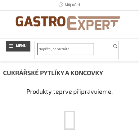
Přejít
Můj účet
na
obsah
CUKRÁŘSKÉ PYTLÍKY A KONCOVKY
Produkty teprve připravujeme.