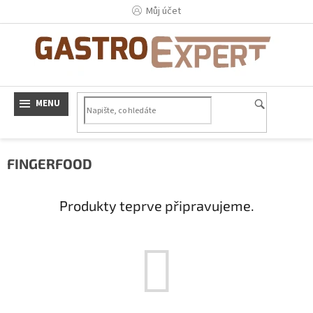
Přejít
Můj účet
na
obsah
FINGERFOOD
Produkty teprve připravujeme.