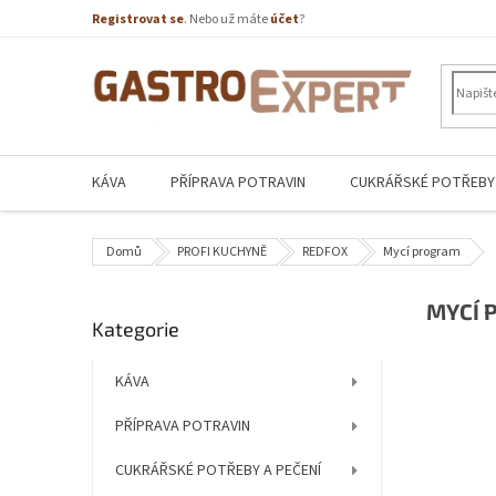
Přejít
Registrovat se
. Nebo už máte
účet
?
na
obsah
KÁVA
PŘÍPRAVA POTRAVIN
CUKRÁŘSKÉ POTŘEBY 
Domů
PROFI KUCHYNĚ
REDFOX
Mycí program
P
MYCÍ 
Přeskočit
Kategorie
o
kategorie
s
t
KÁVA
r
PŘÍPRAVA POTRAVIN
a
n
CUKRÁŘSKÉ POTŘEBY A PEČENÍ
n