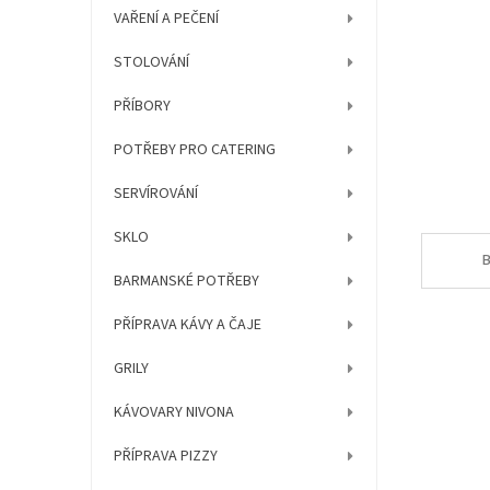
í
VAŘENÍ A PEČENÍ
p
a
STOLOVÁNÍ
n
e
PŘÍBORY
l
POTŘEBY PRO CATERING
SERVÍROVÁNÍ
SKLO
B
BARMANSKÉ POTŘEBY
PŘÍPRAVA KÁVY A ČAJE
GRILY
KÁVOVARY NIVONA
PŘÍPRAVA PIZZY