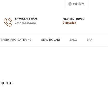
Můj účet
NÁKUPNÍ KOŠÍK
0 položek
+420 606 926 636
TŘEBY PRO CATERING
SERVÍROVÁNÍ
SKLO
BARMANSKÉ P
ujeme.