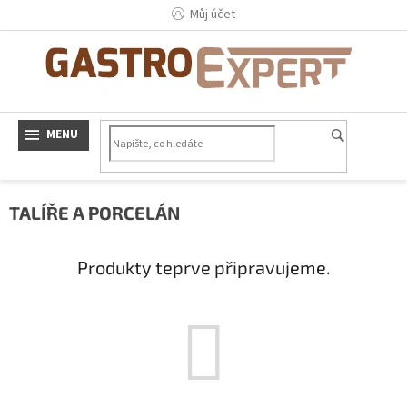
Přejít
Můj účet
na
obsah
TALÍŘE A PORCELÁN
Produkty teprve připravujeme.