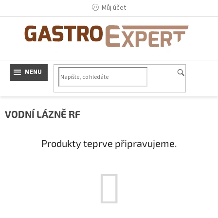
Přejít
Můj účet
na
obsah
VODNÍ LÁZNĚ RF
Produkty teprve připravujeme.