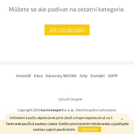
Můžete se ale podívat na ostatní kategorie.
ZPĚT DO OBCHODU
Z
á
Inventář
Káva
Kávovary NIVONA
Grily
Kontakt
GDPR
p
a
t
í
Vytvořil Shoptet
Copyright 2026
Gastroexpert s. r. o.
. Všechna práva vyhrazena.
Vzhledem k počtu objednávek jsme zboží schopni expedovat až za 3
týdny. Děkujeme za pochopení.
Tento web používá soubory cookie. Dalším procházením tohoto webu vyjadřujete
souhlas s jejich používáním.
ROZUMÍM