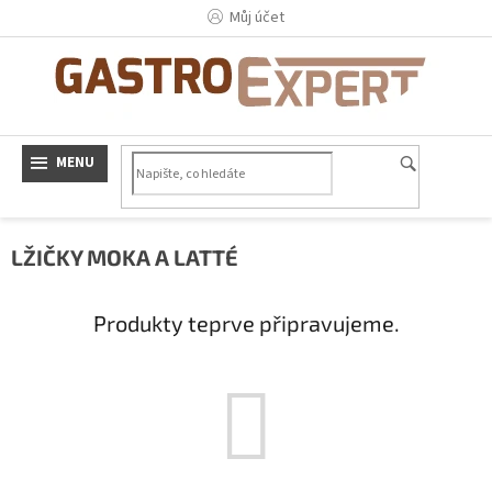
Přejít
Můj účet
na
obsah
LŽIČKY MOKA A LATTÉ
Produkty teprve připravujeme.