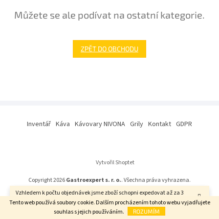
Můžete se ale podívat na ostatní kategorie.
ZPĚT DO OBCHODU
Z
á
Inventář
Káva
Kávovary NIVONA
Grily
Kontakt
GDPR
p
a
t
í
Vytvořil Shoptet
Copyright 2026
Gastroexpert s. r. o.
. Všechna práva vyhrazena.
Vzhledem k počtu objednávek jsme zboží schopni expedovat až za 3
týdny. Děkujeme za pochopení.
Tento web používá soubory cookie. Dalším procházením tohoto webu vyjadřujete
souhlas s jejich používáním.
ROZUMÍM