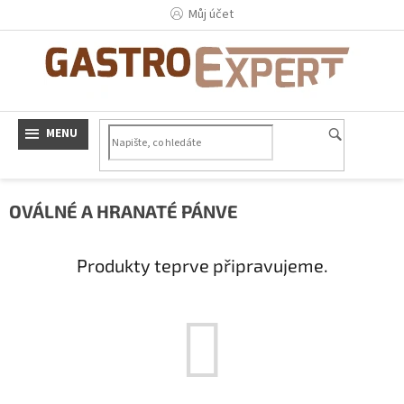
Přejít
Můj účet
na
obsah
OVÁLNÉ A HRANATÉ PÁNVE
Produkty teprve připravujeme.