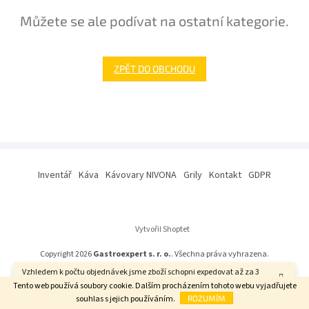
Můžete se ale podívat na ostatní kategorie.
ZPĚT DO OBCHODU
Z
á
Inventář
Káva
Kávovary NIVONA
Grily
Kontakt
GDPR
p
a
t
í
Vytvořil Shoptet
Copyright 2026
Gastroexpert s. r. o.
. Všechna práva vyhrazena.
Vzhledem k počtu objednávek jsme zboží schopni expedovat až za 3
týdny. Děkujeme za pochopení.
Tento web používá soubory cookie. Dalším procházením tohoto webu vyjadřujete
souhlas s jejich používáním.
ROZUMÍM