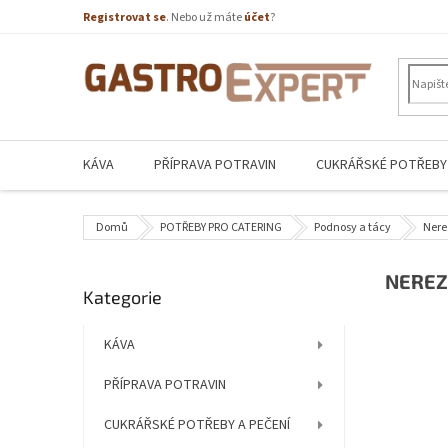
Přejít
Registrovat se
. Nebo už máte
účet
?
na
obsah
KÁVA
PŘÍPRAVA POTRAVIN
CUKRÁŘSKÉ POTŘEBY 
Domů
POTŘEBY PRO CATERING
Podnosy a tácy
Nere
P
NEREZ
Přeskočit
Kategorie
o
kategorie
s
t
KÁVA
r
PŘÍPRAVA POTRAVIN
a
n
CUKRÁŘSKÉ POTŘEBY A PEČENÍ
n