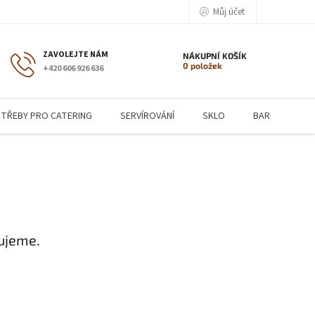
Můj účet
NÁKUPNÍ KOŠÍK
0 položek
+420 606 926 636
TŘEBY PRO CATERING
SERVÍROVÁNÍ
SKLO
BARMANSKÉ P
ujeme.