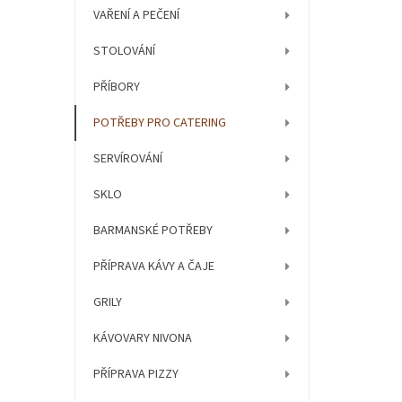
í
VAŘENÍ A PEČENÍ
p
a
STOLOVÁNÍ
n
e
PŘÍBORY
l
POTŘEBY PRO CATERING
SERVÍROVÁNÍ
SKLO
BARMANSKÉ POTŘEBY
PŘÍPRAVA KÁVY A ČAJE
GRILY
KÁVOVARY NIVONA
PŘÍPRAVA PIZZY