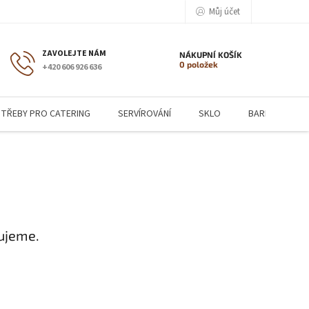
Můj účet
NÁKUPNÍ KOŠÍK
0 položek
+420 606 926 636
TŘEBY PRO CATERING
SERVÍROVÁNÍ
SKLO
BARMANSKÉ P
ujeme.