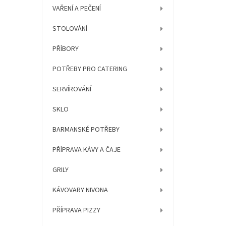
í
VAŘENÍ A PEČENÍ
p
a
STOLOVÁNÍ
n
e
PŘÍBORY
l
POTŘEBY PRO CATERING
SERVÍROVÁNÍ
SKLO
BARMANSKÉ POTŘEBY
PŘÍPRAVA KÁVY A ČAJE
GRILY
KÁVOVARY NIVONA
PŘÍPRAVA PIZZY