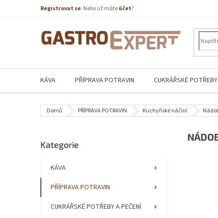
Přejít
Registrovat se
. Nebo už máte
účet
?
na
obsah
KÁVA
PŘÍPRAVA POTRAVIN
CUKRÁŘSKÉ POTŘEBY 
Domů
PŘÍPRAVA POTRAVIN
Kuchyňské náčiní
Nádob
P
NÁDOB
Přeskočit
Kategorie
o
kategorie
s
t
KÁVA
r
PŘÍPRAVA POTRAVIN
a
n
CUKRÁŘSKÉ POTŘEBY A PEČENÍ
n