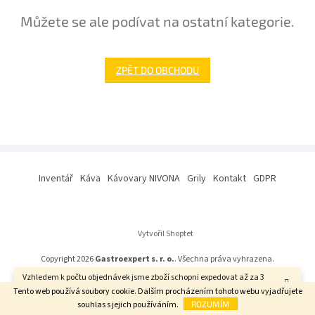
Můžete se ale podívat na ostatní kategorie.
ZPĚT DO OBCHODU
Z
á
Inventář
Káva
Kávovary NIVONA
Grily
Kontakt
GDPR
p
a
t
í
Vytvořil Shoptet
Copyright 2026
Gastroexpert s. r. o.
. Všechna práva vyhrazena.
Vzhledem k počtu objednávek jsme zboží schopni expedovat až za 3
týdny. Děkujeme za pochopení.
Tento web používá soubory cookie. Dalším procházením tohoto webu vyjadřujete
souhlas s jejich používáním.
ROZUMÍM