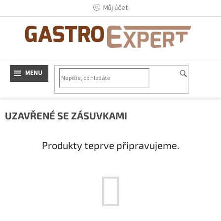
Přejít
Můj účet
na
obsah
UZAVŘENÉ SE ZÁSUVKAMI
Produkty teprve připravujeme.