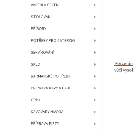
í
VAŘENÍ A PEČENÍ
p
a
STOLOVÁNÍ
n
e
PŘÍBORY
l
POTŘEBY PRO CATERING
SERVÍROVÁNÍ
Porcelán
SKLO
vůči vys
BARMANSKÉ POTŘEBY
PŘÍPRAVA KÁVY A ČAJE
GRILY
KÁVOVARY NIVONA
PŘÍPRAVA PIZZY