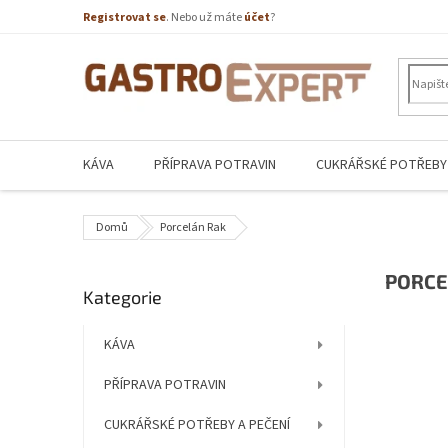
Přejít
Registrovat se
. Nebo už máte
účet
?
na
obsah
KÁVA
PŘÍPRAVA POTRAVIN
CUKRÁŘSKÉ POTŘEBY 
Domů
Porcelán Rak
P
PORCE
Přeskočit
Kategorie
o
kategorie
s
t
KÁVA
r
PŘÍPRAVA POTRAVIN
a
n
CUKRÁŘSKÉ POTŘEBY A PEČENÍ
n