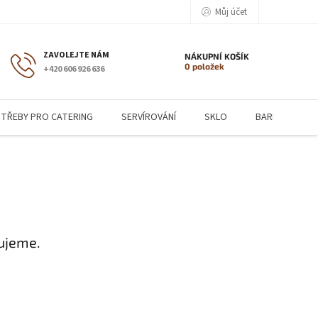
Můj účet
NÁKUPNÍ KOŠÍK
0 položek
+420 606 926 636
TŘEBY PRO CATERING
SERVÍROVÁNÍ
SKLO
BARMANSKÉ P
ujeme.