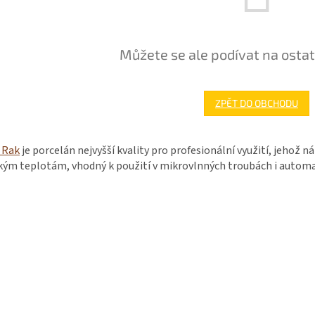
Můžete se ale podívat na ostat
ZPĚT DO OBCHODU
 Rak
je porcelán nejvyšší kvality pro profesionální využití, jehož 
okým teplotám, vhodný k použití v mikrovlnných troubách i auto