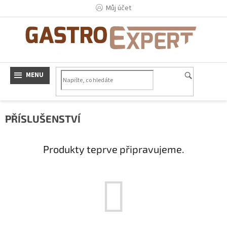
Přejít
Můj účet
na
obsah
PŘÍSLUŠENSTVÍ
Produkty teprve připravujeme.