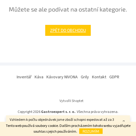
Můžete se ale podívat na ostatní kategorie.
ZPĚT DO OBCHODU
Z
á
Inventář
Káva
Kávovary NIVONA
Grily
Kontakt
GDPR
p
a
t
í
Vytvořil Shoptet
Copyright 2026
Gastroexpert s. r. o.
. Všechna práva vyhrazena.
Vzhledem k počtu objednávek jsme zboží schopni expedovat až za 3
týdny. Děkujeme za pochopení.
Tento web používá soubory cookie. Dalším procházením tohoto webu vyjadřujete
souhlas s jejich používáním.
ROZUMÍM