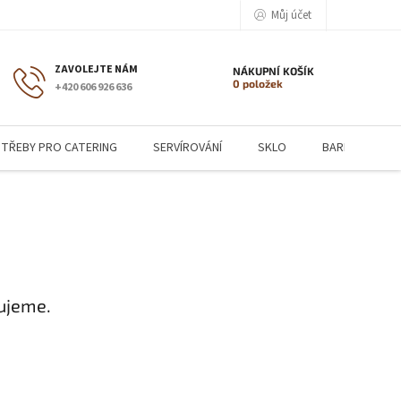
Můj účet
NÁKUPNÍ KOŠÍK
0 položek
+420 606 926 636
TŘEBY PRO CATERING
SERVÍROVÁNÍ
SKLO
BARMANSKÉ P
ujeme.