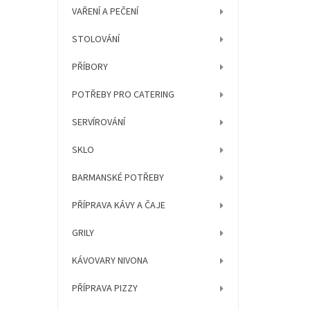
í
VAŘENÍ A PEČENÍ
p
a
STOLOVÁNÍ
n
e
PŘÍBORY
l
POTŘEBY PRO CATERING
SERVÍROVÁNÍ
SKLO
BARMANSKÉ POTŘEBY
PŘÍPRAVA KÁVY A ČAJE
GRILY
KÁVOVARY NIVONA
PŘÍPRAVA PIZZY