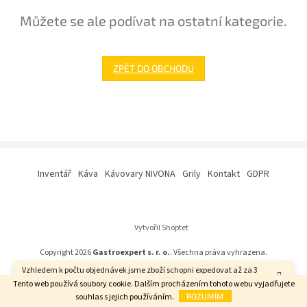
Můžete se ale podívat na ostatní kategorie.
ZPĚT DO OBCHODU
Z
á
Inventář
Káva
Kávovary NIVONA
Grily
Kontakt
GDPR
p
a
t
í
Vytvořil Shoptet
Copyright 2026
Gastroexpert s. r. o.
. Všechna práva vyhrazena.
Vzhledem k počtu objednávek jsme zboží schopni expedovat až za 3
týdny. Děkujeme za pochopení.
Tento web používá soubory cookie. Dalším procházením tohoto webu vyjadřujete
souhlas s jejich používáním.
ROZUMÍM