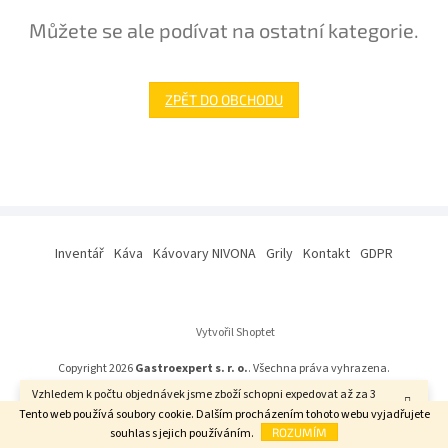
Můžete se ale podívat na ostatní kategorie.
ZPĚT DO OBCHODU
Z
á
Inventář
Káva
Kávovary NIVONA
Grily
Kontakt
GDPR
p
a
t
í
Vytvořil Shoptet
Copyright 2026
Gastroexpert s. r. o.
. Všechna práva vyhrazena.
Vzhledem k počtu objednávek jsme zboží schopni expedovat až za 3
týdny. Děkujeme za pochopení.
Tento web používá soubory cookie. Dalším procházením tohoto webu vyjadřujete
souhlas s jejich používáním.
ROZUMÍM