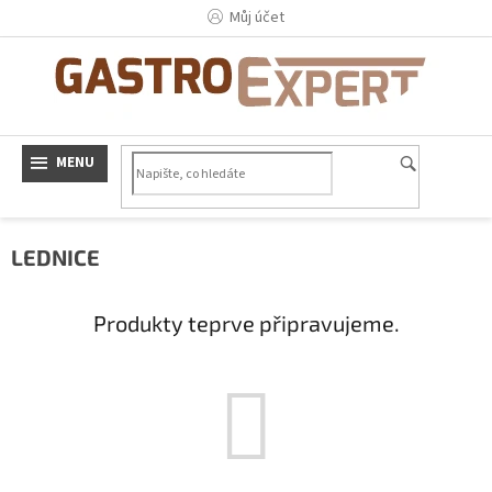
Přejít
Můj účet
na
obsah
LEDNICE
Produkty teprve připravujeme.