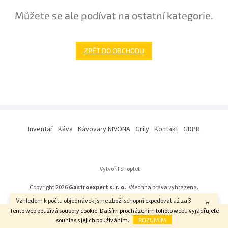
Můžete se ale podívat na ostatní kategorie.
ZPĚT DO OBCHODU
Z
á
Inventář
Káva
Kávovary NIVONA
Grily
Kontakt
GDPR
p
a
t
í
Vytvořil Shoptet
Copyright 2026
Gastroexpert s. r. o.
. Všechna práva vyhrazena.
Vzhledem k počtu objednávek jsme zboží schopni expedovat až za 3
týdny. Děkujeme za pochopení.
Tento web používá soubory cookie. Dalším procházením tohoto webu vyjadřujete
souhlas s jejich používáním.
ROZUMÍM