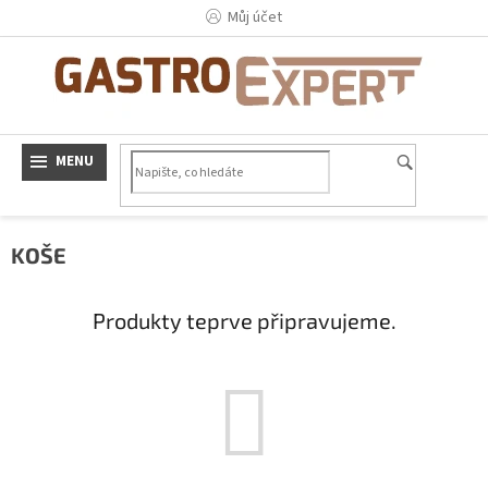
Přejít
Můj účet
na
obsah
KOŠE
Produkty teprve připravujeme.