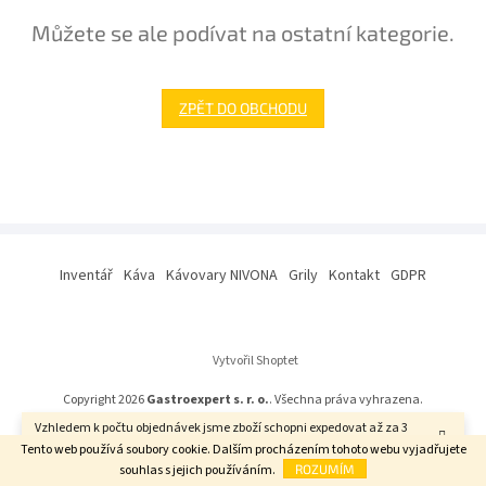
Můžete se ale podívat na ostatní kategorie.
ZPĚT DO OBCHODU
Z
á
Inventář
Káva
Kávovary NIVONA
Grily
Kontakt
GDPR
p
a
t
í
Vytvořil Shoptet
Copyright 2026
Gastroexpert s. r. o.
. Všechna práva vyhrazena.
Vzhledem k počtu objednávek jsme zboží schopni expedovat až za 3
týdny. Děkujeme za pochopení.
Tento web používá soubory cookie. Dalším procházením tohoto webu vyjadřujete
souhlas s jejich používáním.
ROZUMÍM