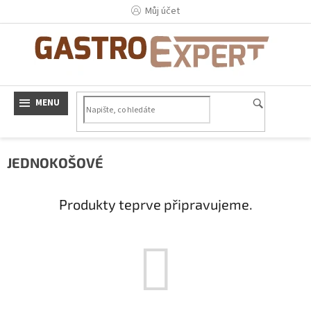
Přejít
Můj účet
na
obsah
JEDNOKOŠOVÉ
Produkty teprve připravujeme.