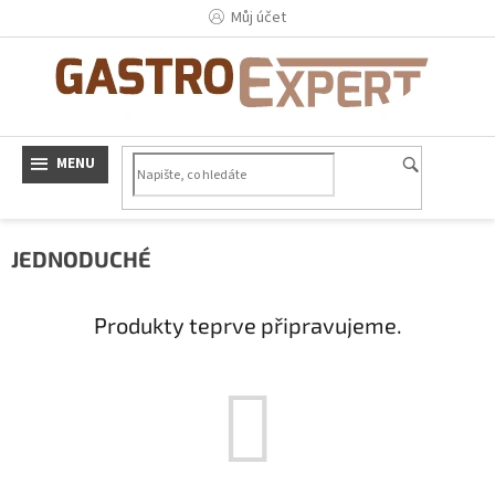
Přejít
Můj účet
na
obsah
JEDNODUCHÉ
Produkty teprve připravujeme.