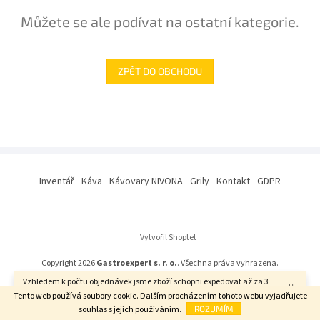
Můžete se ale podívat na ostatní kategorie.
ZPĚT DO OBCHODU
Z
á
Inventář
Káva
Kávovary NIVONA
Grily
Kontakt
GDPR
p
a
t
í
Vytvořil Shoptet
Copyright 2026
Gastroexpert s. r. o.
. Všechna práva vyhrazena.
Vzhledem k počtu objednávek jsme zboží schopni expedovat až za 3
týdny. Děkujeme za pochopení.
Tento web používá soubory cookie. Dalším procházením tohoto webu vyjadřujete
souhlas s jejich používáním.
ROZUMÍM