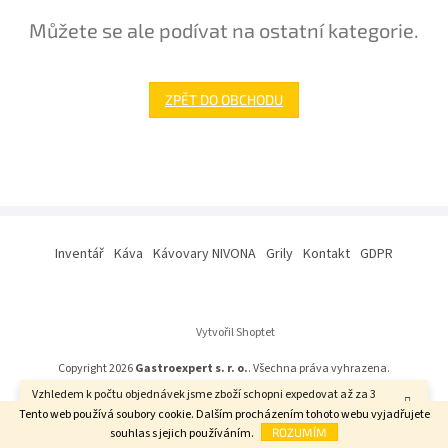
Můžete se ale podívat na ostatní kategorie.
ZPĚT DO OBCHODU
Z
á
Inventář
Káva
Kávovary NIVONA
Grily
Kontakt
GDPR
p
a
t
í
Vytvořil Shoptet
Copyright 2026
Gastroexpert s. r. o.
. Všechna práva vyhrazena.
Vzhledem k počtu objednávek jsme zboží schopni expedovat až za 3
týdny. Děkujeme za pochopení.
Tento web používá soubory cookie. Dalším procházením tohoto webu vyjadřujete
souhlas s jejich používáním.
ROZUMÍM