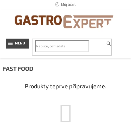
Přejít
Můj účet
na
obsah
FAST FOOD
Produkty teprve připravujeme.