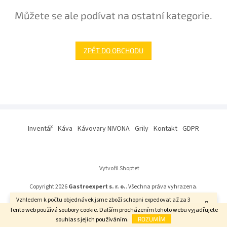
Můžete se ale podívat na ostatní kategorie.
ZPĚT DO OBCHODU
Z
á
Inventář
Káva
Kávovary NIVONA
Grily
Kontakt
GDPR
p
a
t
í
Vytvořil Shoptet
Copyright 2026
Gastroexpert s. r. o.
. Všechna práva vyhrazena.
Vzhledem k počtu objednávek jsme zboží schopni expedovat až za 3
týdny. Děkujeme za pochopení.
Tento web používá soubory cookie. Dalším procházením tohoto webu vyjadřujete
souhlas s jejich používáním.
ROZUMÍM