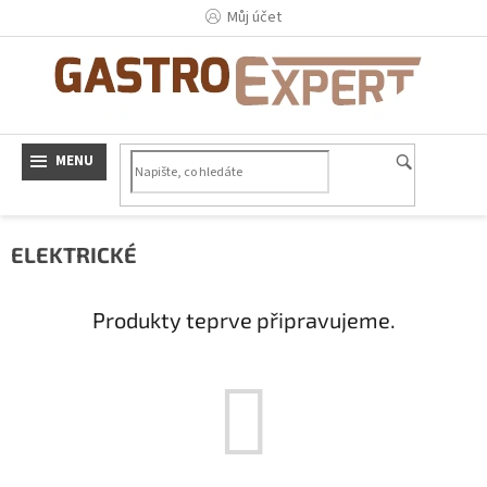
Přejít
Můj účet
na
obsah
ELEKTRICKÉ
Produkty teprve připravujeme.