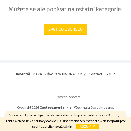
Můžete se ale podívat na ostatní kategorie.
ZPĚT DO OBCHODU
Z
á
Inventář
Káva
Kávovary NIVONA
Grily
Kontakt
GDPR
p
a
t
í
Vytvořil Shoptet
Copyright 2026
Gastroexpert s. r. o.
. Všechna práva vyhrazena.
Vzhledem k počtu objednávek jsme zboží schopni expedovat až za 3
týdny. Děkujeme za pochopení.
Tento web používá soubory cookie. Dalším procházením tohoto webu vyjadřujete
souhlas s jejich používáním.
ROZUMÍM