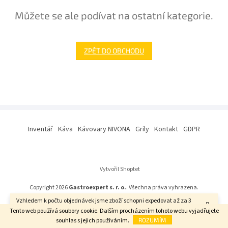
Můžete se ale podívat na ostatní kategorie.
ZPĚT DO OBCHODU
Z
á
Inventář
Káva
Kávovary NIVONA
Grily
Kontakt
GDPR
p
a
t
í
Vytvořil Shoptet
Copyright 2026
Gastroexpert s. r. o.
. Všechna práva vyhrazena.
Vzhledem k počtu objednávek jsme zboží schopni expedovat až za 3
týdny. Děkujeme za pochopení.
Tento web používá soubory cookie. Dalším procházením tohoto webu vyjadřujete
souhlas s jejich používáním.
ROZUMÍM