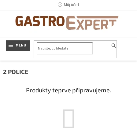
Přejít
Můj účet
na
obsah
2 POLICE
Produkty teprve připravujeme.