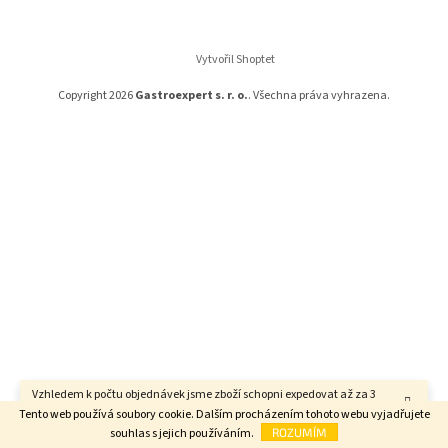
a
t
í
Vytvořil Shoptet
Copyright 2026
Gastroexpert s. r. o.
. Všechna práva vyhrazena.
Vzhledem k počtu objednávek jsme zboží schopni expedovat až za 3
týdny. Děkujeme za pochopení.
Tento web používá soubory cookie. Dalším procházením tohoto webu vyjadřujete
souhlas s jejich používáním.
ROZUMÍM