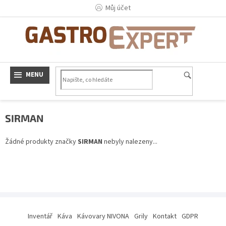
Přejít
Můj účet
na
obsah
SIRMAN
Žádné produkty značky
SIRMAN
nebyly nalezeny...
Z
á
Inventář
Káva
Kávovary NIVONA
Grily
Kontakt
GDPR
p