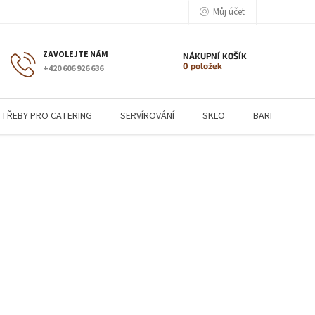
Můj účet
NÁKUPNÍ KOŠÍK
0 položek
+420 606 926 636
TŘEBY PRO CATERING
SERVÍROVÁNÍ
SKLO
BARMANSKÉ P