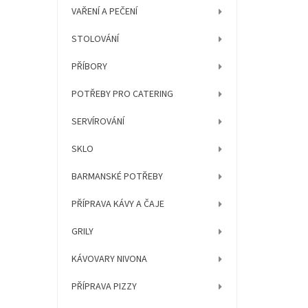
í
VAŘENÍ A PEČENÍ
p
a
STOLOVÁNÍ
n
e
PŘÍBORY
l
POTŘEBY PRO CATERING
SERVÍROVÁNÍ
SKLO
BARMANSKÉ POTŘEBY
PŘÍPRAVA KÁVY A ČAJE
GRILY
KÁVOVARY NIVONA
PŘÍPRAVA PIZZY