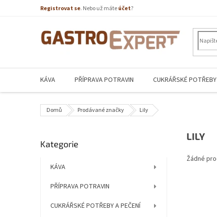
Přejít
Registrovat se
. Nebo už máte
účet
?
na
obsah
KÁVA
PŘÍPRAVA POTRAVIN
CUKRÁŘSKÉ POTŘEBY 
Domů
Prodávané značky
Lily
P
LILY
Přeskočit
Kategorie
o
kategorie
s
Žádné pro
t
KÁVA
r
PŘÍPRAVA POTRAVIN
a
n
CUKRÁŘSKÉ POTŘEBY A PEČENÍ
n