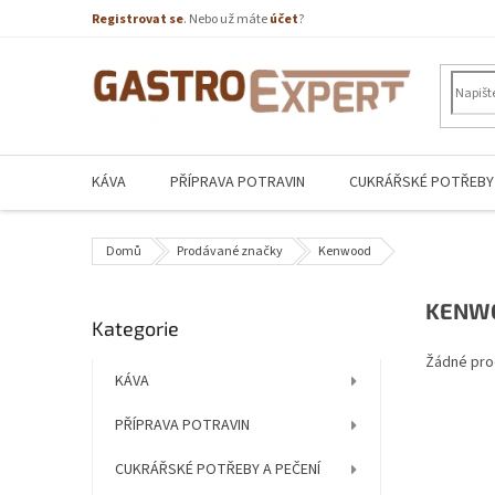
Přejít
Registrovat se
. Nebo už máte
účet
?
na
obsah
KÁVA
PŘÍPRAVA POTRAVIN
CUKRÁŘSKÉ POTŘEBY 
Domů
Prodávané značky
Kenwood
P
KENW
Přeskočit
Kategorie
o
kategorie
s
Žádné pro
t
KÁVA
r
PŘÍPRAVA POTRAVIN
a
n
CUKRÁŘSKÉ POTŘEBY A PEČENÍ
n