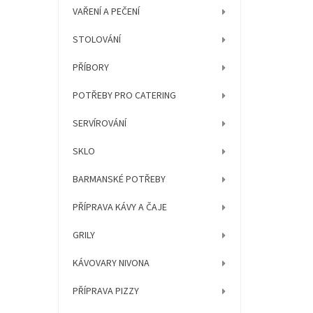
í
VAŘENÍ A PEČENÍ
p
a
STOLOVÁNÍ
n
e
PŘÍBORY
l
POTŘEBY PRO CATERING
SERVÍROVÁNÍ
SKLO
BARMANSKÉ POTŘEBY
PŘÍPRAVA KÁVY A ČAJE
GRILY
KÁVOVARY NIVONA
PŘÍPRAVA PIZZY