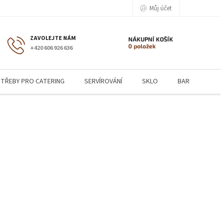
Můj účet
NÁKUPNÍ KOŠÍK
0 položek
+420 606 926 636
TŘEBY PRO CATERING
SERVÍROVÁNÍ
SKLO
BARMANSKÉ P