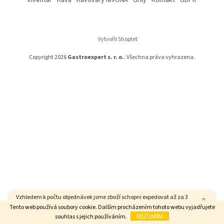
p
a
t
í
Vytvořil Shoptet
Copyright 2026
Gastroexpert s. r. o.
. Všechna práva vyhrazena.
Vzhledem k počtu objednávek jsme zboží schopni expedovat až za 3
týdny. Děkujeme za pochopení.
Tento web používá soubory cookie. Dalším procházením tohoto webu vyjadřujete
souhlas s jejich používáním.
ROZUMÍM