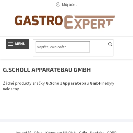
Přejít
Můj účet
na
obsah
G.SCHOLL APPARATEBAU GMBH
Žádné produkty značky
G.Scholl Apparatebau GmbH
nebyly
nalezeny...
Z
á
Inventář
Káva
Kávovary NIVONA
Grily
Kontakt
GDPR