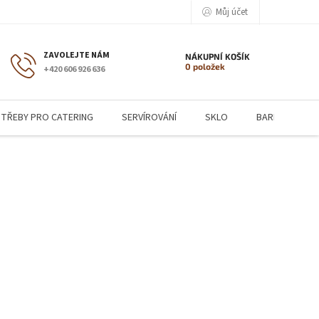
Můj účet
NÁKUPNÍ KOŠÍK
0 položek
+420 606 926 636
TŘEBY PRO CATERING
SERVÍROVÁNÍ
SKLO
BARMANSKÉ P