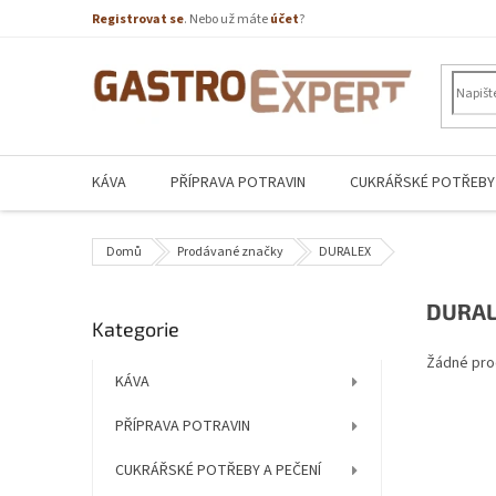
Přejít
Registrovat se
. Nebo už máte
účet
?
na
obsah
KÁVA
PŘÍPRAVA POTRAVIN
CUKRÁŘSKÉ POTŘEBY 
Domů
Prodávané značky
DURALEX
P
DURA
Přeskočit
Kategorie
o
kategorie
s
Žádné pro
t
KÁVA
r
PŘÍPRAVA POTRAVIN
a
n
CUKRÁŘSKÉ POTŘEBY A PEČENÍ
n