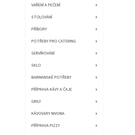
í
VAŘENÍ A PEČENÍ
p
a
STOLOVÁNÍ
n
e
PŘÍBORY
l
POTŘEBY PRO CATERING
SERVÍROVÁNÍ
SKLO
BARMANSKÉ POTŘEBY
PŘÍPRAVA KÁVY A ČAJE
GRILY
KÁVOVARY NIVONA
PŘÍPRAVA PIZZY