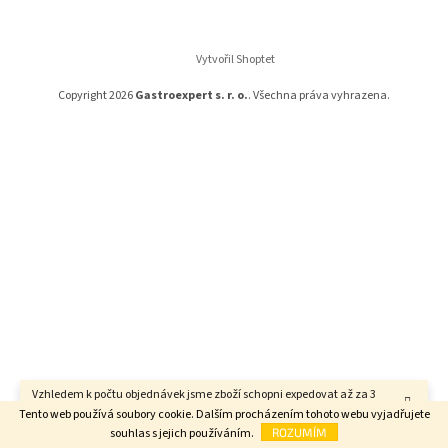
a
t
í
Vytvořil Shoptet
Copyright 2026
Gastroexpert s. r. o.
. Všechna práva vyhrazena.
Vzhledem k počtu objednávek jsme zboží schopni expedovat až za 3
týdny. Děkujeme za pochopení.
Tento web používá soubory cookie. Dalším procházením tohoto webu vyjadřujete
souhlas s jejich používáním.
ROZUMÍM