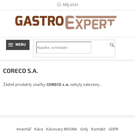
Přejít
Můj účet
na
obsah
CORECO S.A.
Žádné produkty značky
CORECO s.a.
nebyly nalezeny...
Z
á
Inventář
Káva
Kávovary NIVONA
Grily
Kontakt
GDPR
p