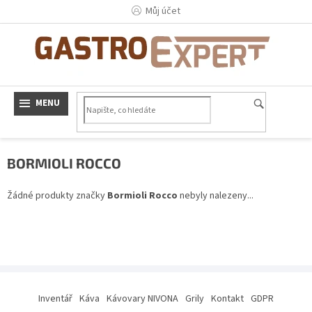
Přejít
Můj účet
na
obsah
BORMIOLI ROCCO
Žádné produkty značky
Bormioli Rocco
nebyly nalezeny...
Z
á
Inventář
Káva
Kávovary NIVONA
Grily
Kontakt
GDPR
p