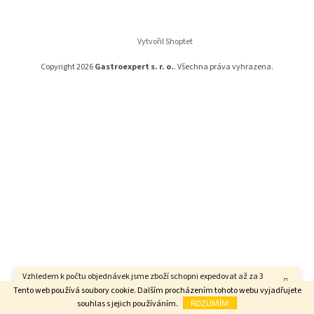
a
t
í
Vytvořil Shoptet
Copyright 2026
Gastroexpert s. r. o.
. Všechna práva vyhrazena.
Vzhledem k počtu objednávek jsme zboží schopni expedovat až za 3
týdny. Děkujeme za pochopení.
Tento web používá soubory cookie. Dalším procházením tohoto webu vyjadřujete
souhlas s jejich používáním.
ROZUMÍM