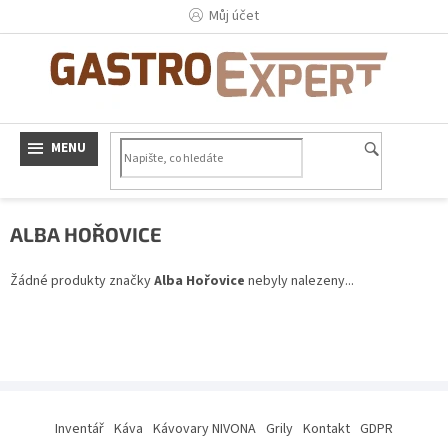
Přejít
Můj účet
na
obsah
ALBA HOŘOVICE
Žádné produkty značky
Alba Hořovice
nebyly nalezeny...
Z
á
Inventář
Káva
Kávovary NIVONA
Grily
Kontakt
GDPR
p