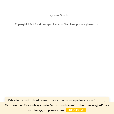
a
t
í
Vytvořil Shoptet
Copyright 2026
Gastroexpert s. r. o.
. Všechna práva vyhrazena.
Vzhledem k počtu objednávek jsme zboží schopni expedovat až za 3
týdny. Děkujeme za pochopení.
Tento web používá soubory cookie. Dalším procházením tohoto webu vyjadřujete
souhlas s jejich používáním.
ROZUMÍM