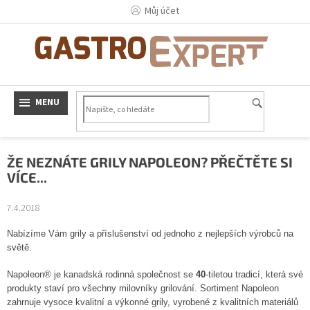
Přejít
Můj účet
na
obsah
ŽE NEZNÁTE GRILY NAPOLEON? PŘEČTĚTE SI
VÍCE...
7.4.2018
Nabízíme
Vám grily a příslušenství od jednoho z nejlepších výrobců na
světě.
Napoleon® je kanadská rodinná společnost se
40
-tiletou tradicí, která své
produkty staví pro všechny milovníky grilování. Sortiment Napoleon
zahrnuje vysoce kvalitní a výkonné grily, vyrobené z kvalitních materiálů