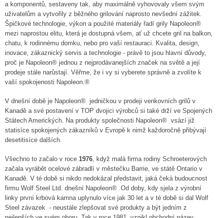
a komponentů, sestaveny tak, aby maximálně vyhovovaly všem svým
uživatelům a vytvořily z běžného grilování naprosto nevšední zážitek.
Špičkové technologie, výkon a použité materiály řadí grily Napoleon®
mezi naprostou elitu, která je dostupná všem, ať už chcete gril na balkon,
chatu, k rodinnému domku, nebo pro vaší restauraci. Kvalita, design,
inovace, zákaznický servis a technologie - právě to jsou hlavní důvody,
proč je Napoleon® jednou z nejprodávanejších značek na světě a její
prodeje stále narůstají. Věřme, že i vy si vyberete správně a zvolíte k
vaší spokojenosti Napoleon.®
V dnešní době je Napoleon® jedničkou v prodeji venkovních grilů v
Kanadě a své postavení v TOP dvojici výrobců si také drží ve Spojených
Státech Amerických. Na produkty společnosti Napoleon® vsází již
statisíce spokojených zákazníků v Evropě k nimž každoročně přibývají
desetitisíce dalších.
Všechno to začalo v roce
1976
, když malá firma rodiny Schroeterových
začala vyrábět ocelové zábradlí v městečku Barrie, ve státě Ontario v
Kanadě. V té době si nikdo nedokázal představit, jaká čeká budoucnost
firmu Wolf Steel Ltd. dnešní Napoleon® .Od doby, kdy sjela z výrobní
linky první krbová kamna uplynulo více jak 30 let a v té době si dal Wolf
Steel závazek - neustále zlepšovat své produkty a být jedním z
nejlepších ve svém oboru. Tak v roce 1981, vznikl obchodní název