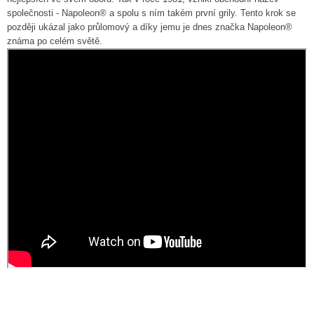
společnosti - Napoleon® a spolu s ním takém první grily. Tento krok se
později ukázal jako průlomový a díky jemu je dnes značka Napoleon®
známa po celém světě.