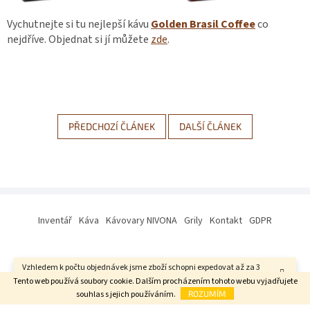
Vychutnejte si tu nejlepší kávu
Golden Brasil Coffee
co
nejdříve. Objednat si jí můžete
zde
.
PŘEDCHOZÍ ČLÁNEK
DALŠÍ ČLÁNEK
Z
á
Inventář
Káva
Kávovary NIVONA
Grily
Kontakt
GDPR
p
a
t
Vzhledem k počtu objednávek jsme zboží schopni expedovat až za 3
í
Vytvořil Shoptet
týdny. Děkujeme za pochopení.
Tento web používá soubory cookie. Dalším procházením tohoto webu vyjadřujete
souhlas s jejich používáním.
ROZUMÍM
Copyright 2026
Gastroexpert s. r. o.
. Všechna práva vyhrazena.