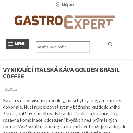
Přejít
Můj účet
na
obsah
VYNIKAJÍCÍ ITALSKÁ KÁVA GOLDEN BRASIL
COFFEE
7.6.2018
Káva a s ní související produkty, musí být rychlé, ale zároveň
dokonalé. Musí respektovat rytmy běžného každodenního
života, aniž by zanedbávaly tradici. Tradice a inovace, to je
správná kombinace k dosažení k vyšších než průměrných
norem. Využívání technologií a inovací neohrožuje
tradici, ale