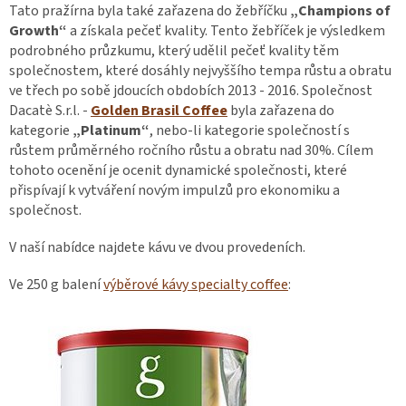
Tato pražírna byla také zařazena do žebříčku
„Champions of
Growth“
a získala pečeť kvality. Tento žebříček je výsledkem
podrobného průzkumu, který udělil pečeť kvality těm
společnostem, které dosáhly nejvyššího tempa růstu a obratu
ve třech po sobě jdoucích obdobích 2013 - 2016. Společnost
Dacatè S.r.l. -
Golden Brasil Coffee
byla zařazena do
kategorie
„Platinum“
, nebo-li kategorie společností s
růstem průměrného ročního růstu a obratu nad 30%. Cílem
tohoto ocenění je ocenit dynamické společnosti, které
přispívají k vytváření novým impulzů pro ekonomiku a
společnost.
V naší nabídce najdete kávu ve dvou provedeních.
Ve 250 g balení
výběrové kávy specialty coffee
: