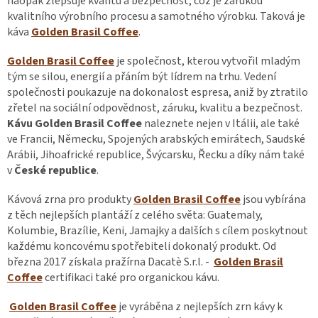
naopak zlepšuje kvalitu a bezpečnost, což je zárukou
kvalitního výrobního procesu a samotného výrobku. Taková je
káva
Golden Brasil Coffee
.
Golden Brasil Coffee
je společnost, kterou vytvořil mladým
tým se silou, energií a přáním být lídrem na trhu. Vedení
společnosti poukazuje na dokonalost espresa, aniž by ztratilo
zřetel na sociální odpovědnost, záruku, kvalitu a bezpečnost.
Kávu Golden Brasil Coffee
naleznete nejen v Itálii, ale také
ve Francii, Německu, Spojených arabských emirátech, Saudské
Arábii, Jihoafrické republice, Švýcarsku, Řecku a díky nám také
v
České republice
.
Kávová zrna pro produkty
Golden Brasil Coffee
jsou vybírána
z těch nejlepších plantáží z celého světa: Guatemaly,
Kolumbie, Brazílie, Keni, Jamajky a dalších s cílem poskytnout
každému koncovému spotřebiteli dokonalý produkt. Od
března 2017 získala pražírna Dacatè S.r.l. -
Golden Brasil
Coffee
certifikaci také pro organickou kávu.
Golden Brasil Coffee
je vyráběna z nejlepších zrn kávy k